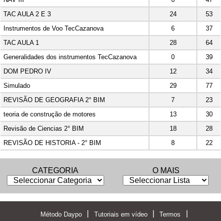
24
53
TAC AULA 2 E 3
6
37
Instrumentos de Voo TecCazanova
28
64
TAC AULA 1
0
39
Generalidades dos instrumentos TecCazanova
12
34
DOM PEDRO IV
29
77
Simulado
7
23
REVISÃO DE GEOGRAFIA 2° BIM
13
30
teoria de construção de motores
18
28
Revisão de Ciencias 2° BIM
8
22
REVISÃO DE HISTORIA - 2° BIM
CATEGORIA
O MAIS
|
|
|
Método Daypo
Tutoriais em vídeo
Termos