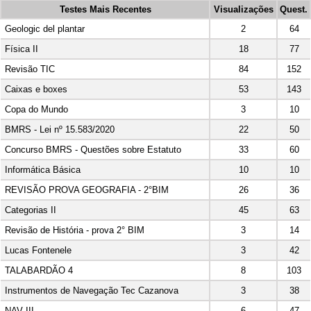
Testes Mais Recentes
Visualizações
Quest.
2
64
Geologic del plantar
18
77
Física II
84
152
Revisão TIC
53
143
Caixas e boxes
3
10
Copa do Mundo
22
50
BMRS - Lei nº 15.583/2020
33
60
Concurso BMRS - Questões sobre Estatuto
10
10
Informática Básica
26
36
REVISÃO PROVA GEOGRAFIA - 2°BIM
45
63
Categorias II
3
14
Revisão de História - prova 2° BIM
3
42
Lucas Fontenele
8
103
TALABARDÃO 4
3
38
Instrumentos de Navegação Tec Cazanova
6
47
NAV III